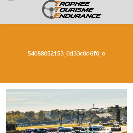
Search:
54088052153_0d33c0d6f0_o