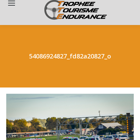
Search:
54086924827_fd82a20827_o