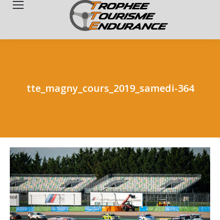
Search:
tte_magny_cours_2019_samedi-364