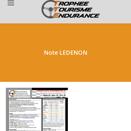
Search:
Note LEDENON