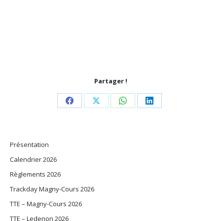
Partager !
Share
Share
Share
Share
on
on
on
on
Facebook
X
WhatsApp
LinkedIn
Présentation
Calendrier 2026
Règlements 2026
Trackday Magny-Cours 2026
TTE – Magny-Cours 2026
TTE – Ledenon 2026