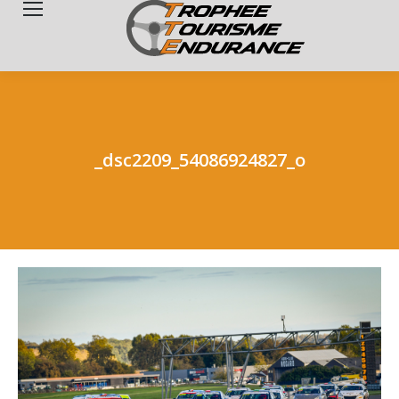
Search:
_dsc2209_54086924827_o