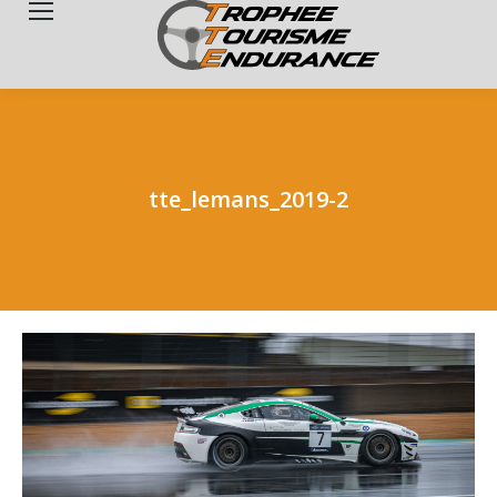
Search:
tte_lemans_2019-2