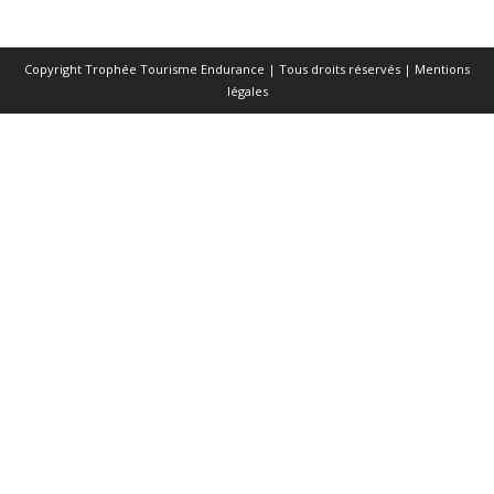
Copyright Trophée Tourisme Endurance | Tous droits réservés |
Mentions
légales