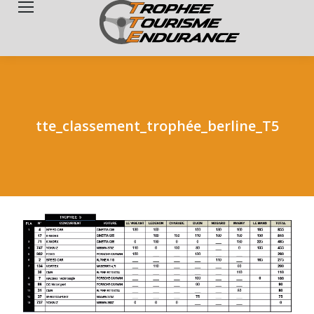
Search:
tte_classement_trophée_berline_T5