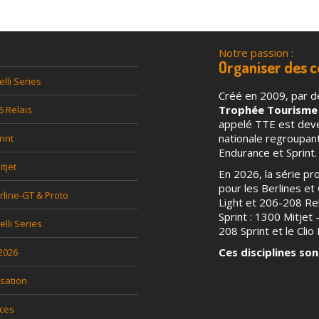
Notre passion :
l
Organiser des 
elli Series
Créé en 2009, par d
Trophée Tourisme
6 Relais
appelé TTE est deven
nationale regroupa
rint
Endurance et Sprint.
tjet
En 2026, la série p
pour les Berlines et G
rline-GT & Proto
Light et 206-208 Rel
Sprint : 1300 Mitjet
relli Series
208 Sprint et le Clio P
Ces disciplines son
 2026
sation
ces