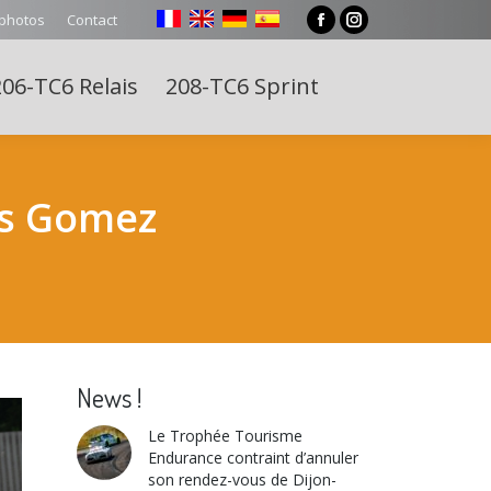
 photos
Contact
Facebook
Instagram
page
page
06-TC6 Relais
208-TC6 Sprint
opens
opens
Search:
in
in
new
new
window
window
es Gomez
News !
Le Trophée Tourisme
Endurance contraint d’annuler
son rendez-vous de Dijon-