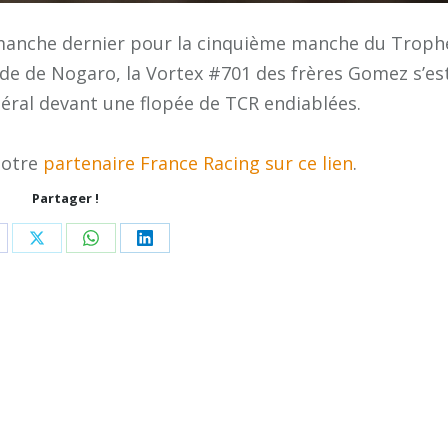
 dimanche dernier pour la cinquième manche du Troph
de de Nogaro, la Vortex #701 des frères Gomez s’es
éral devant une flopée de TCR endiablées.
notre
partenaire France Racing
sur ce lien
.
Partager !
are
Share
Share
Share
n
on
on
on
acebook
X
WhatsApp
LinkedIn