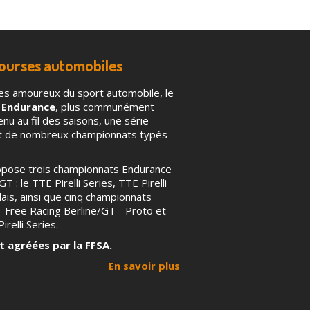
courses automobiles
es amoureux du sport automobile, le
 Endurance
, plus communément
u au fil des saisons, une série
nt de nombreux championnats typés
ropose trois championnats Endurance
T : le TTE Pirelli Series, TTE Pirelli
ais, ainsi que cinq championnats
 – Free Racing Berline/GT - Proto et
irelli Series.
t agréées par la FFSA.
En savoir plus