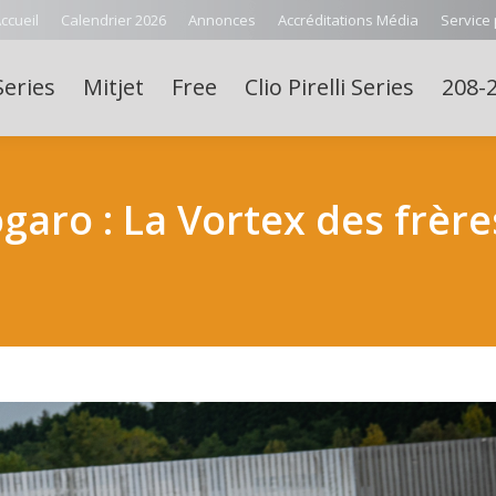
ccueil
Calendrier 2026
Annonces
Accréditations Média
Service
Series
Mitjet
Free
Clio Pirelli Series
208-2
garo : La Vortex des frèr