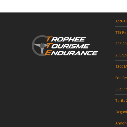
Accuei
TTE Pir
208-20
208 Sp
1300 Mi
Fee Be
Clio Pi
Tarifs
Organi
Annon