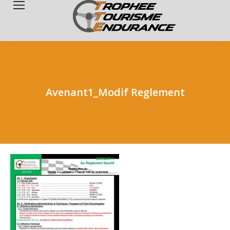
Search:
Avenant1_Modif Reglement