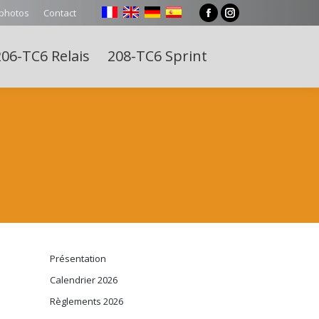
 photos
Contact
Facebook
Instagram
page
page
06-TC6 Relais
208-TC6 Sprint
opens
opens
Search:
in
in
new
new
window
window
Présentation
Calendrier 2026
Règlements 2026