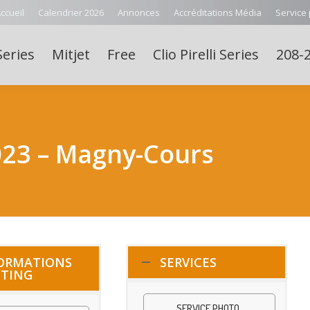
ccueil
Calendrier 2026
Annonces
Accréditations Média
Service
Series
Mitjet
Free
Clio Pirelli Series
208-2
023 – Magny-Cours
ORMATIONS
SERVICES
TING
SERVICE PHOTO