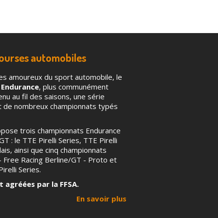
courses automobiles
es amoureux du sport automobile, le
 Endurance
, plus communément
u au fil des saisons, une série
nt de nombreux championnats typés
ropose trois championnats Endurance
T : le TTE Pirelli Series, TTE Pirelli
ais, ainsi que cinq championnats
 – Free Racing Berline/GT - Proto et
irelli Series.
t agréées par la FFSA.
En savoir plus