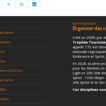
are
Share
Share
Share
n
on
on
on
acebook
X
WhatsApp
LinkedIn
Notre passion :
l
Organiser des 
elli Series
Créé en 2009, par d
Trophée Tourisme
6 Relais
appelé TTE est deven
nationale regroupa
rint
Endurance et Sprint.
tjet
En 2026, la série p
pour les Berlines et G
rline-GT & Proto
Light et 206-208 Rel
Sprint : 1300 Mitjet
relli Series
208 Sprint et le Clio P
Ces disciplines son
 2026
sation