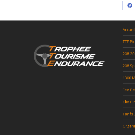
Sh
o
F
Accuei
TTE Pir
208-20
208 Sp
1300 Mi
Fee Be
Clio Pi
Tarifs
Organi