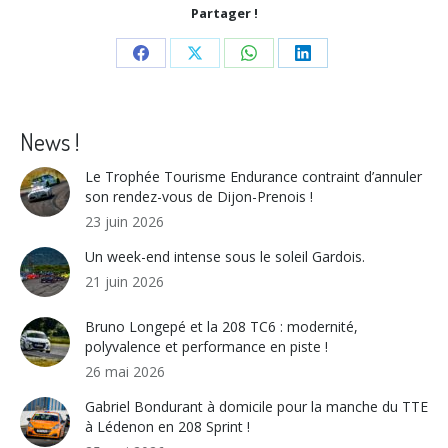
Partager !
Share
Share
Share
Share
on
on
on
on
Facebook
X
WhatsApp
LinkedIn
News !
Le Trophée Tourisme Endurance contraint d’annuler
son rendez-vous de Dijon-Prenois !
23 juin 2026
Un week-end intense sous le soleil Gardois.
21 juin 2026
Bruno Longepé et la 208 TC6 : modernité,
polyvalence et performance en piste !
26 mai 2026
Gabriel Bondurant à domicile pour la manche du TTE
à Lédenon en 208 Sprint !