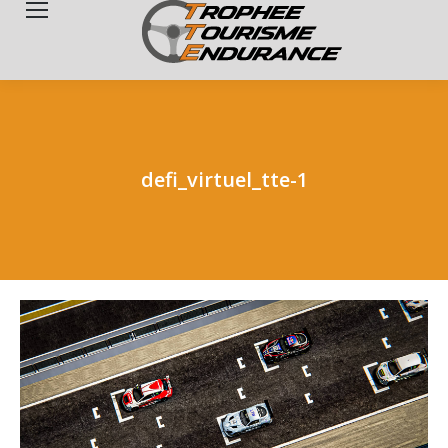
Search:
defi_virtuel_tte-1