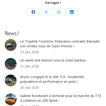
Partager !
Share
Share
Share
Share
on
on
on
on
Facebook
X
WhatsApp
LinkedIn
News !
Le Trophée Tourisme Endurance contraint d’annuler
son rendez-vous de Dijon-Prenois !
23 juin 2026
Un week-end intense sous le soleil Gardois.
21 juin 2026
Bruno Longepé et la 208 TC6 : modernité,
polyvalence et performance en piste !
26 mai 2026
Gabriel Bondurant à domicile pour la manche du TTE
à Lédenon en 208 Sprint !