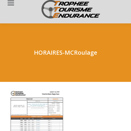
Search:
HORAIRES-MCRoulage