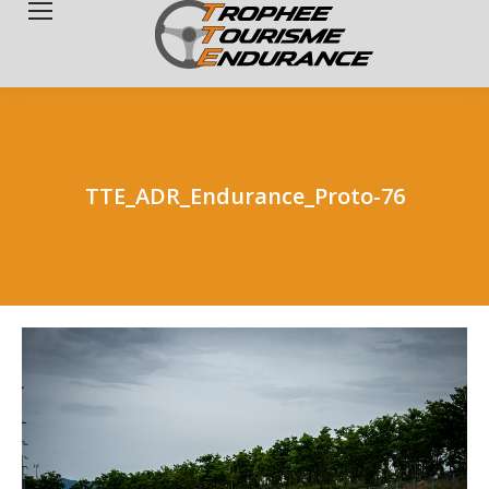
Search:
TTE_ADR_Endurance_Proto-76