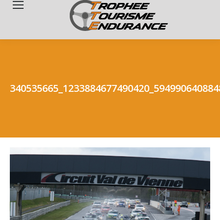
Search:
340535665_1233884677490420_594990640884