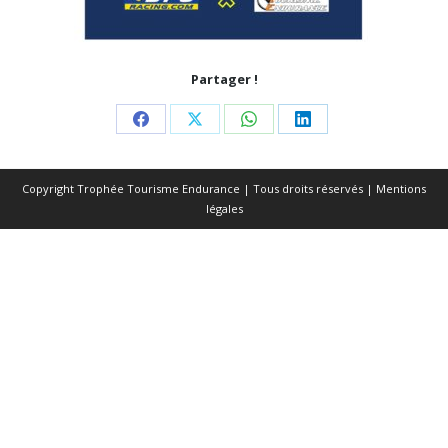
Partager !
Share
Share
Share
Share
on
on
on
on
Copyright Trophée Tourisme Endurance | Tous droits réservés |
Mentions
Facebook
X
WhatsApp
LinkedIn
légales