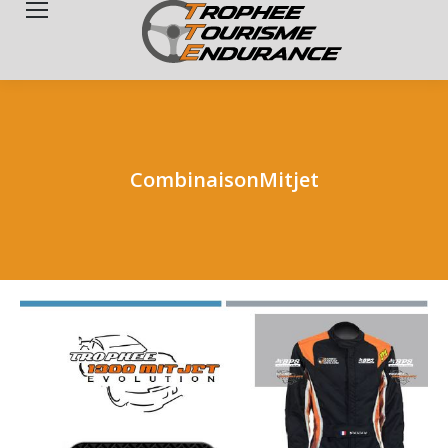
Search:
CombinaisonMitjet