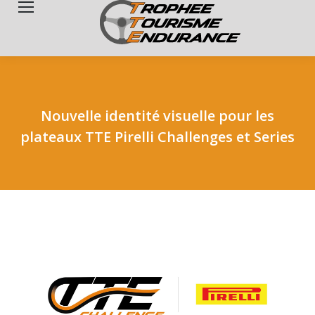
Search:
Nouvelle identité visuelle pour les
plateaux TTE Pirelli Challenges et Series