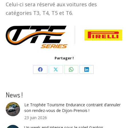
Celui-ci sera réservé aux voitures des
catégories T3, T4, T5 et T6.
Partager !
Share
Share
Share
Share
on
on
on
on
Facebook
X
WhatsApp
LinkedIn
News !
Le Trophée Tourisme Endurance contraint d’annuler
son rendez-vous de Dijon-Prenois !
23 juin 2026
Un week-end intense sous le soleil Gardois.