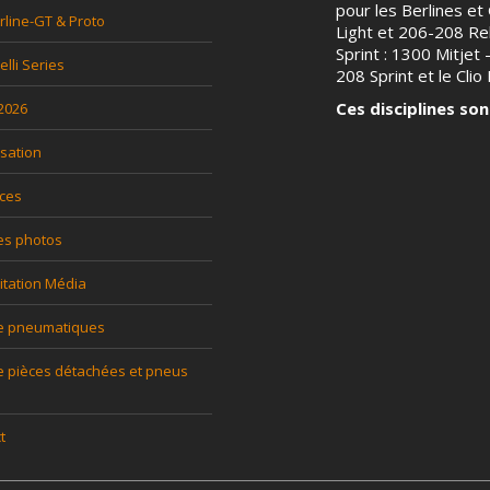
pour les Berlines et G
rline-GT & Proto
Light et 206-208 Rel
Sprint : 1300 Mitjet
relli Series
208 Sprint et le Clio P
Ces disciplines son
 2026
sation
ces
es photos
itation Média
ce pneumatiques
e pièces détachées et pneus
t