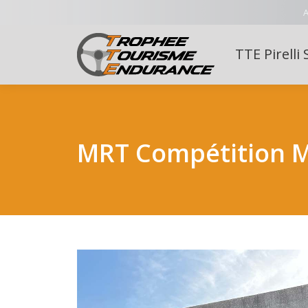
A
TTE Pirelli 
MRT Compétition M