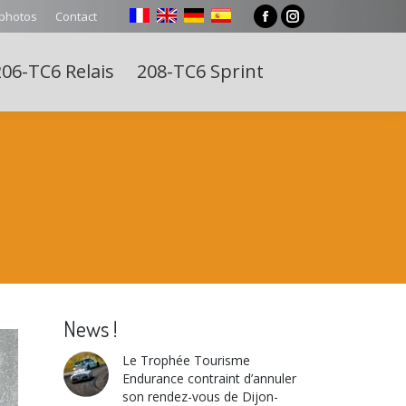
 photos
Contact
Facebook
Instagram
page
page
06-TC6 Relais
208-TC6 Sprint
opens
opens
Search:
in
in
new
new
window
window
News !
Le Trophée Tourisme
Endurance contraint d’annuler
son rendez-vous de Dijon-