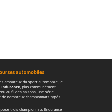
courses automobiles
es amoureux du sport automobile, le
 Endurance
, plus communément
u au fil des saisons, une série
nt de nombreux championnats typés
ropose trois championnats Endurance