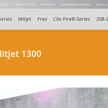
ccueil
Calendrier 2026
Annonces
Accréditations Média
Service
Series
Mitjet
Free
Clio Pirelli Series
208-2
itjet 1300