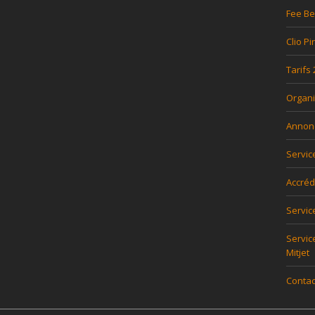
Fee Be
Clio Pi
Tarifs
Organi
Annon
Servic
Accréd
Servi
Servic
Mitjet
Contac