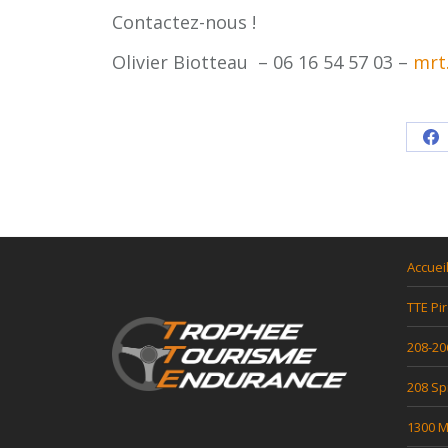
Contactez-nous !
Olivier Biotteau – 06 16 54 57 03 –
mrt
Sh
o
F
Accuei
TTE Pir
208-20
208 Sp
1300 Mi