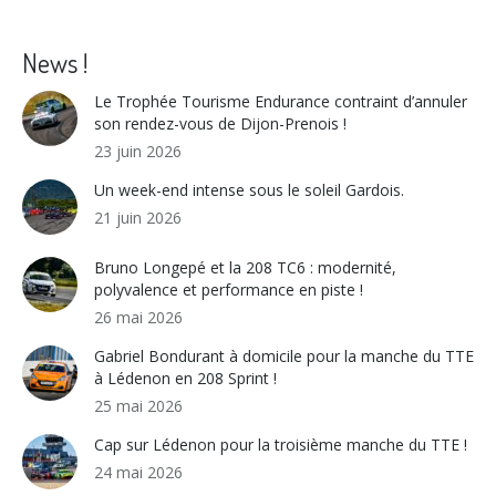
on
on
on
on
Facebook
X
WhatsApp
LinkedIn
News !
Le Trophée Tourisme Endurance contraint d’annuler
son rendez-vous de Dijon-Prenois !
23 juin 2026
Un week-end intense sous le soleil Gardois.
21 juin 2026
Bruno Longepé et la 208 TC6 : modernité,
polyvalence et performance en piste !
26 mai 2026
Gabriel Bondurant à domicile pour la manche du TTE
à Lédenon en 208 Sprint !
25 mai 2026
Cap sur Lédenon pour la troisième manche du TTE !
24 mai 2026