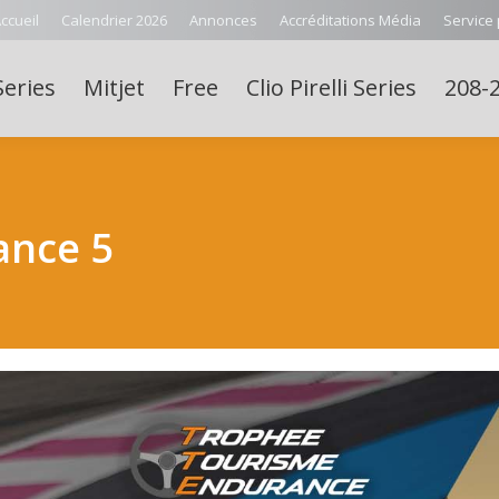
ccueil
Calendrier 2026
Annonces
Accréditations Média
Service
Series
Mitjet
Free
Clio Pirelli Series
208-2
ance 5