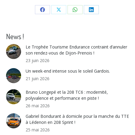
Share
Share
Share
Share
on
on
on
on
Facebook
X
WhatsApp
LinkedIn
News !
Le Trophée Tourisme Endurance contraint d’annuler
son rendez-vous de Dijon-Prenois !
23 juin 2026
Un week-end intense sous le soleil Gardois.
21 juin 2026
Bruno Longepé et la 208 TC6 : modernité,
polyvalence et performance en piste !
26 mai 2026
Gabriel Bondurant à domicile pour la manche du TTE
à Lédenon en 208 Sprint !
25 mai 2026