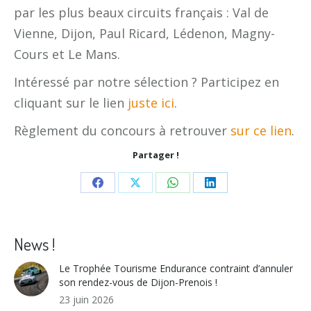
par les plus beaux circuits français : Val de
Vienne, Dijon, Paul Ricard, Lédenon, Magny-
Cours et Le Mans.
Intéressé par notre sélection ? Participez en
cliquant sur le lien
juste ici
.
Règlement du concours à retrouver
sur ce lien
.
Partager !
Share
Share
Share
Share
on
on
on
on
Facebook
X
WhatsApp
LinkedIn
News !
Le Trophée Tourisme Endurance contraint d’annuler
son rendez-vous de Dijon-Prenois !
23 juin 2026