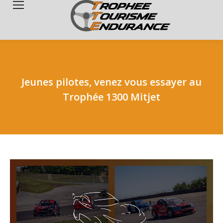
Search:
Jeunes pilotes, venez vous essayer au
Trophée 1300 Mitjet