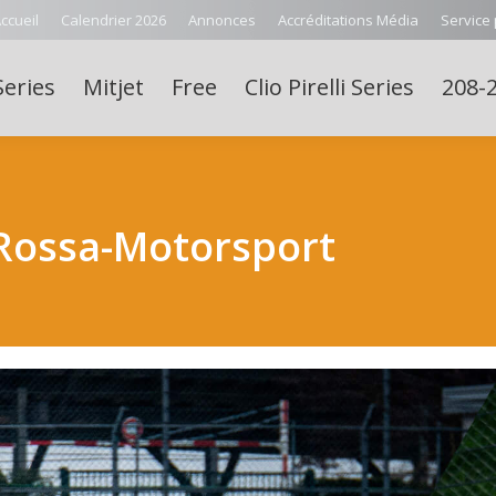
ccueil
Calendrier 2026
Annonces
Accréditations Média
Service
Series
Mitjet
Free
Clio Pirelli Series
208-2
Rossa-Motorsport