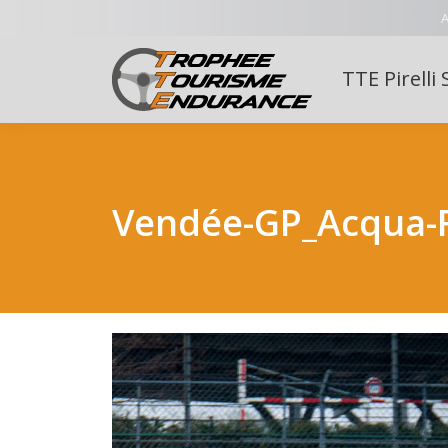
A
TTE Pirelli 
Vendée-GP_Acqua-