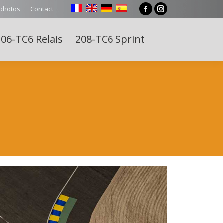
 photos
Contact
Facebook
Instagram
page
page
06-TC6 Relais
208-TC6 Sprint
opens
opens
Search:
in
in
new
new
window
window