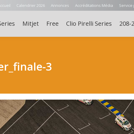
ccueil
Calendrier 2026
Annonces
Accréditations Média
Service
Series
Mitjet
Free
Clio Pirelli Series
208-2
r_finale-3