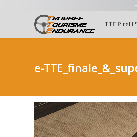
A
TTE Pirelli 
e-TTE_finale_&_supe