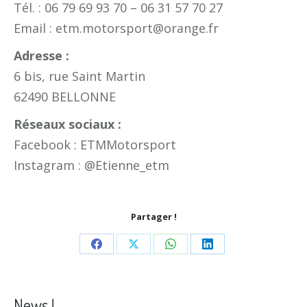
Tél. : 06 79 69 93 70 – 06 31 57 70 27
Email : etm.motorsport@orange.fr
Adresse :
6 bis, rue Saint Martin
62490 BELLONNE
Réseaux sociaux :
Facebook : ETMMotorsport
Instagram : @Etienne_etm
Partager !
Share
Share
Share
Share
on
on
on
on
Facebook
X
WhatsApp
LinkedIn
News !