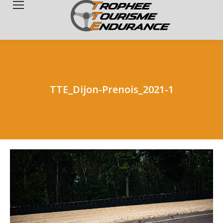
Search:
TTE_Dijon-Prenois_2021-1