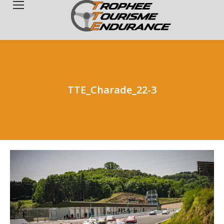
Search:
TTE_Charade_22-3