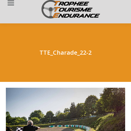
Search:
TTE_Charade_22-2