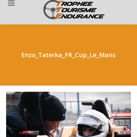
Search:
Enzo_Taterka_FR_Cup_Le_Mans