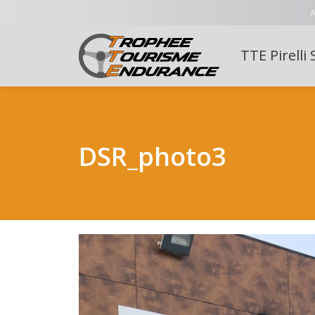
A
TTE Pirelli 
DSR_photo3