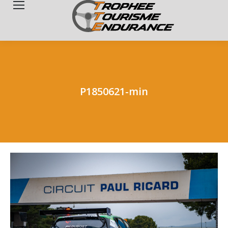
Search:
P1850621-min