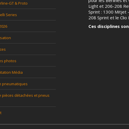
pour les Berlines et G
rline-GT & Proto
Light et 206-208 Rel
Sprint : 1300 Mitjet
relli Series
208 Sprint et le Clio P
Ces disciplines son
 2026
sation
ces
es photos
itation Média
ce pneumatiques
e pièces détachées et pneus
t