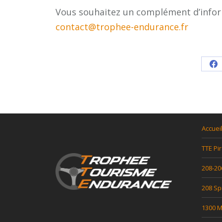
Vous souhaitez un complément d’inform
contact@trophee-endurance.fr
Sh
o
F
Accuei
TTE Pir
208-20
208 Sp
1300 Mi