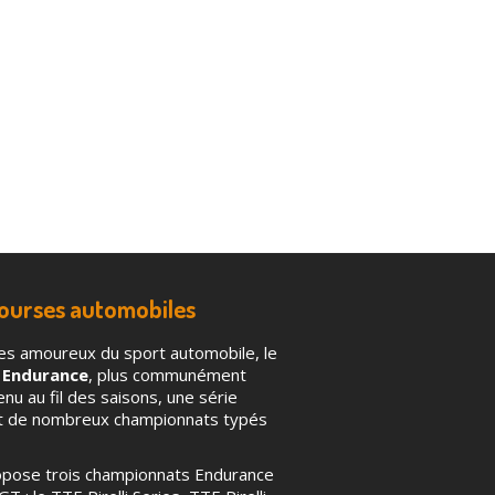
courses automobiles
es amoureux du sport automobile, le
 Endurance
, plus communément
u au fil des saisons, une série
nt de nombreux championnats typés
ropose trois championnats Endurance