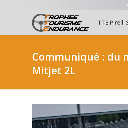
A
TTE Pirelli 
Communiqué : du no
Mitjet 2L