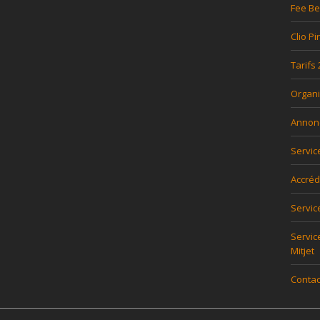
Fee Be
Clio Pi
Tarifs
Organi
Annon
Servic
Accréd
Servi
Servic
Mitjet
Contac