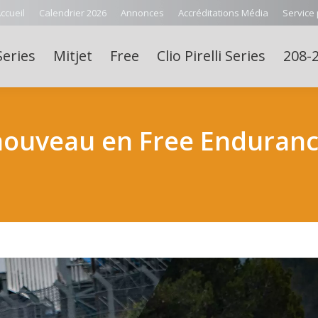
ccueil
Calendrier 2026
Annonces
Accréditations Média
Service
Series
Mitjet
Free
Clio Pirelli Series
208-2
uveau en Free Endurance 