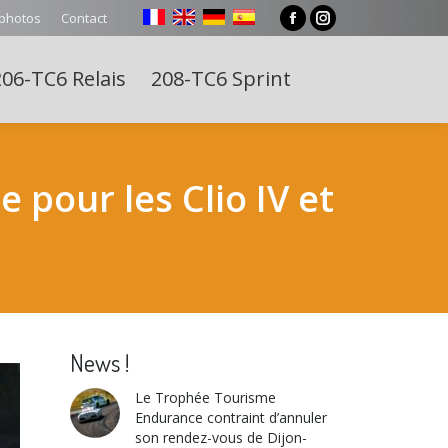
 photos
Contact
Facebook
Instagram
page
page
06-TC6 Relais
208-TC6 Sprint
opens
opens
Search:
in
in
new
new
window
window
pour les Clio IV et
News !
Le Trophée Tourisme
Endurance contraint d’annuler
son rendez-vous de Dijon-