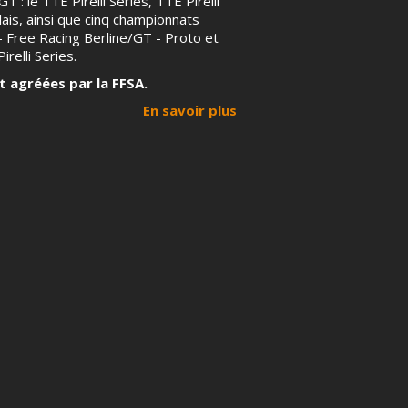
T : le TTE Pirelli Series, TTE Pirelli
ais, ainsi que cinq championnats
 – Free Racing Berline/GT - Proto et
irelli Series.
t agréées par la FFSA.
En savoir plus