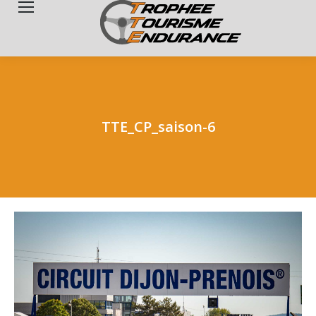
Search:
TTE_CP_saison-6