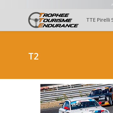
A
TTE Pirelli 
T2