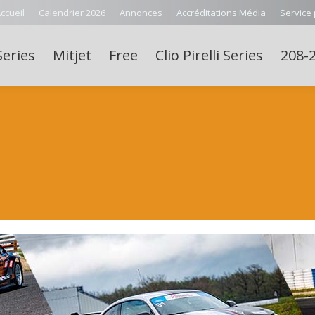
ccueil
Calendrier 2026
Annonces
Accréditations Média
Service
Series
Mitjet
Free
Clio Pirelli Series
208-2