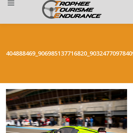
Search:
404888469_906985137716820_9032477097840