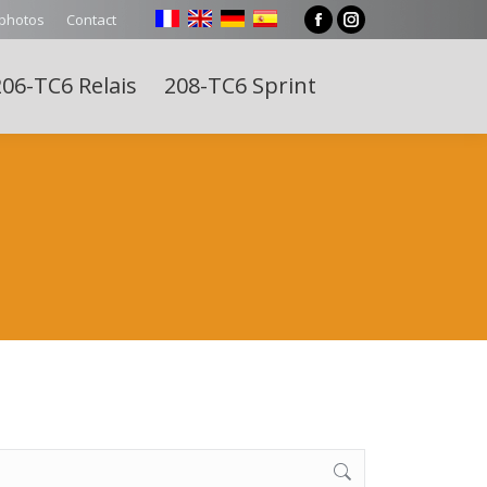
 photos
Contact
Facebook
Instagram
page
page
06-TC6 Relais
208-TC6 Sprint
opens
opens
Search:
in
in
new
new
window
window
e