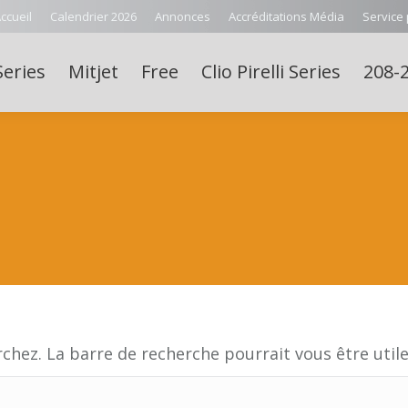
ccueil
Calendrier 2026
Annonces
Accréditations Média
Service
Series
Mitjet
Free
Clio Pirelli Series
208-2
E
hez. La barre de recherche pourrait vous être util