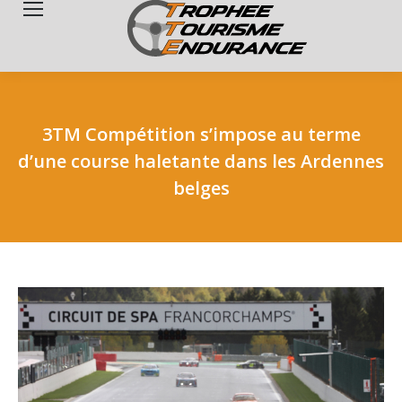
Search:
3TM Compétition s’impose au terme
d’une course haletante dans les Ardennes
belges