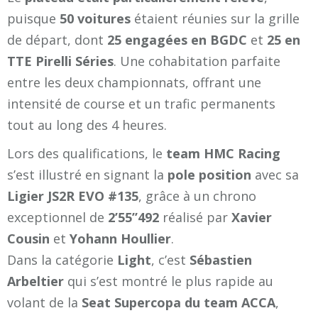
puisque
50 voitures
étaient réunies sur la grille
de départ, dont
25 engagées en BGDC
et
25 en
TTE Pirelli Séries
. Une cohabitation parfaite
entre les deux championnats, offrant une
intensité de course et un trafic permanents
tout au long des 4 heures.
Lors des qualifications, le
team HMC Racing
s’est illustré en signant la
pole position
avec sa
Ligier JS2R EVO #135
, grâce à un chrono
exceptionnel de
2’55’’492
réalisé par
Xavier
Cousin
et
Yohann Houllier
.
Dans la catégorie
Light
, c’est
Sébastien
Arbeltier
qui s’est montré le plus rapide au
volant de la
Seat Supercopa du team ACCA
,