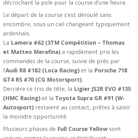
décrochant la pole pour la course d’une heure.
Le départ de la course s’est déroulé sans
encombre, sous un ciel changeant typiquement
ardennais.
La
Lamera #62 (3TM Compétition – Thomas
et Matteo Merafina)
a rapidement pris les
commandes de la course, suivie de près par
l’
Audi R8 #182 (Loca Racing)
et la
Porsche 718
GT4 RS #70 (CG Motorsport)
.
Derrière ce trio de tête, la
Ligier JS2R EVO #135
(HMC Racing)
et la
Toyota Supra GR #91 (W-
Autosport)
restaient au contact, prêtes à saisir
la moindre opportunité.
Plusieurs phases de
Full Course Yellow
sont
venues animer la course, redistribuant