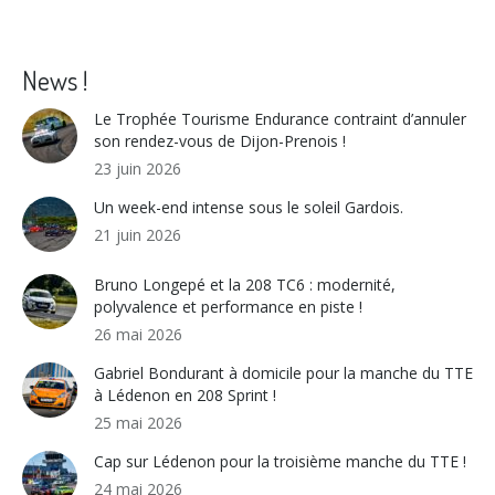
on
on
on
on
Facebook
X
WhatsApp
LinkedIn
News !
Le Trophée Tourisme Endurance contraint d’annuler
son rendez-vous de Dijon-Prenois !
23 juin 2026
Un week-end intense sous le soleil Gardois.
21 juin 2026
Bruno Longepé et la 208 TC6 : modernité,
polyvalence et performance en piste !
26 mai 2026
Gabriel Bondurant à domicile pour la manche du TTE
à Lédenon en 208 Sprint !
25 mai 2026
Cap sur Lédenon pour la troisième manche du TTE !
24 mai 2026