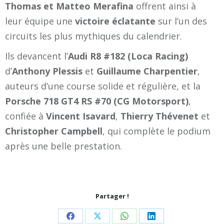
Thomas et Matteo Merafina
offrent ainsi à
leur équipe une
victoire éclatante
sur l’un des
circuits les plus mythiques du calendrier.
Ils devancent l’
Audi R8 #182 (Loca Racing)
d’
Anthony Plessis
et
Guillaume Charpentier
,
auteurs d’une course solide et régulière, et la
Porsche 718 GT4 RS #70 (CG Motorsport)
,
confiée à
Vincent Isavard
,
Thierry Thévenet
et
Christopher Campbell
, qui complète le podium
après une belle prestation.
Partager !
Share
Share
Share
Share