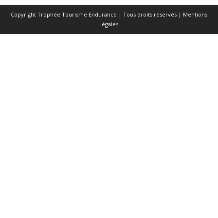
Copyright Trophée Tourisme Endurance | Tous droits réservés |
Mentions
légales