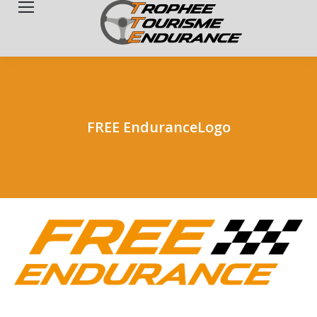
Search:
FREE EnduranceLogo